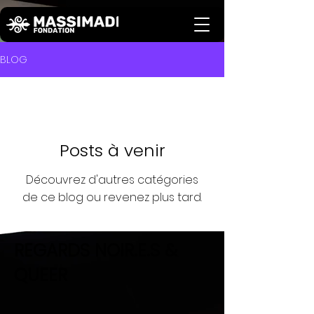
BLOG
Posts à venir
Découvrez d'autres catégories
de ce blog ou revenez plus tard.
REGARDS NOIR.E.S &
QUEER