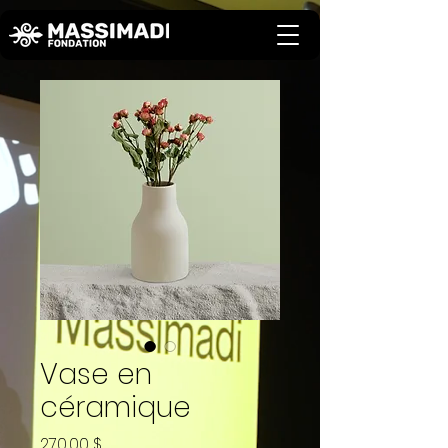
Vase en
céramique
Prix
270,00 $