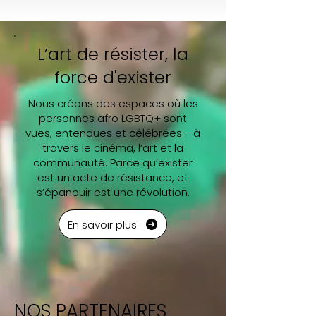
L’art de résister, la
force d'exister
Nous créons des espaces où les
personnes
afro LGBTQ+
sont
vues, entendues et célébrées - à
travers le cinéma, l’art et la
communauté. Parce qu’exister
est un acte de résistance, et
s’épanouir est une révolution.
En savoir plus
NOS PARTENAIRES