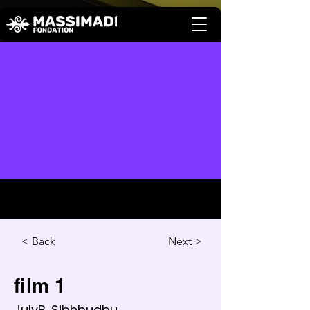
Back >
Next >
film 1
JulyB. Sjbhbudbu